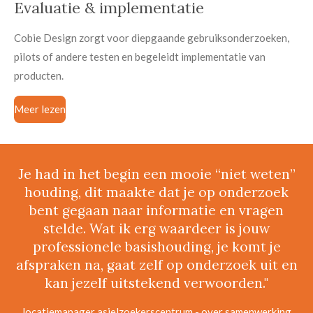
Evaluatie & implementatie
Cobie Design zorgt voor diepgaande gebruiksonderzoeken,
pilots of andere testen en begeleidt implementatie van
producten.
Meer lezen
Je had in het begin een mooie “niet weten”
houding, dit maakte dat je op onderzoek
bent gegaan naar informatie en vragen
stelde. Wat ik erg waardeer is jouw
professionele basishouding, je komt je
afspraken na, gaat zelf op onderzoek uit en
kan jezelf uitstekend verwoorden."
locatiemanager asielzoekerscentrum - over samenwerking