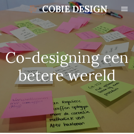
COBIE DESIGN
Ga
direct
naar
de
hoofdinhoud
Co-designing een
betere wereld